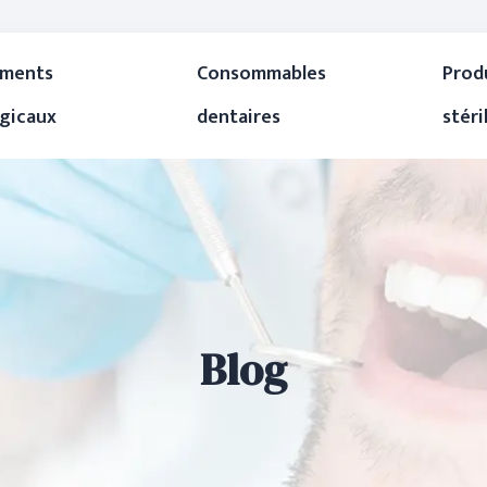
uments
Consommables
Prod
rgicaux
dentaires
stéri
Blog