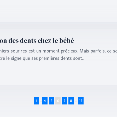
ion des dents chez le bébé
miers sourires est un moment précieux. Mais parfois, ce 
tre le signe que ses premières dents sont…
1
…
4
5
6
7
8
…
17