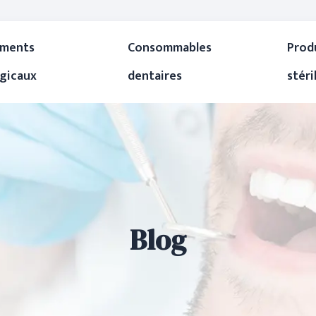
uments
Consommables
Prod
rgicaux
dentaires
stéri
Blog