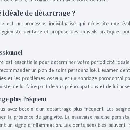
s de chacun, en collaboration avec votre dentiste.
 idéale de détartrage ?
re est un processus individualisé qui nécessite une éva
 hygiéniste dentaire et propose des conseils pratiques po
ssionnel
re est essentielle pour déterminer votre périodicité idéal
us recommander un plan de soins personnalisé. L’examen d
ies et les problèmes osseux, et un sondage parodontal pou
te, de lui faire part de vos préoccupations et de lui pose
age plus fréquent
us avez besoin d’un détartrage plus fréquent. Les saignem
er la présence de gingivite. La mauvaise haleine persist
nt un signe d’inflammation. Les dents sensibles peuvent in