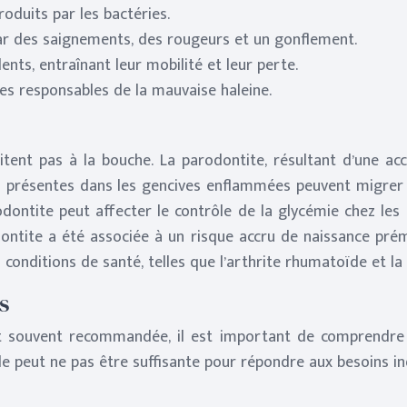
roduits par les bactéries.
par des saignements, des rougeurs et un gonflement.
nts, entraînant leur mobilité et leur perte.
ies responsables de la mauvaise haleine.
itent pas à la bouche. La parodontite, résultant d’une ac
es présentes dans les gencives enflammées peuvent migrer d
dontite peut affecter le contrôle de la glycémie chez les
ntite a été associée à un risque accru de naissance préma
 conditions de santé, telles que l’arthrite rhumatoïde et l
s
t souvent recommandée, il est important de comprendre q
 peut ne pas être suffisante pour répondre aux besoins ind