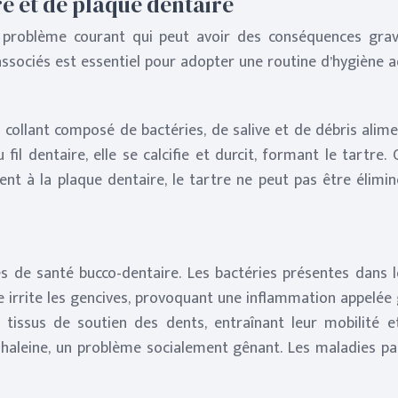
e et de plaque dentaire
n problème courant qui peut avoir des conséquences gra
sociés est essentiel pour adopter une routine d’hygiène ad
 collant composé de bactéries, de salive et de débris alime
u fil dentaire, elle se calcifie et durcit, formant le tart
ent à la plaque dentaire, le tartre ne peut pas être élimin
s de santé bucco-dentaire. Les bactéries présentes dans l
e irrite les gencives, provoquant une inflammation appelée gin
tissus de soutien des dents, entraînant leur mobilité et
haleine, un problème socialement gênant. Les maladies par