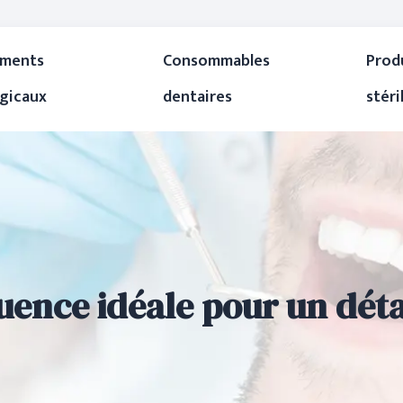
uments
Consommables
Prod
rgicaux
dentaires
stéri
quence idéale pour un dét